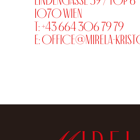
Lindengasse 39 / Top 6
1070 Wien
T: +43 664 306 79 79
E:
office@mirela-krist