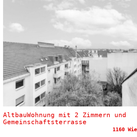
AltbauWohnung mit 2 Zimmern und
Gemeinschaftsterrasse
1160 Wie