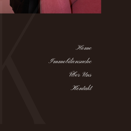
K
Home
Immobiliensuche
Über Uns
Kontakt