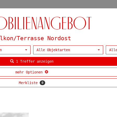
bilien­angebot
lkon/Terrasse Nordost
n
Alle Objektarten
All
1 Treffer anzeigen
mehr Optionen
Merkliste
0