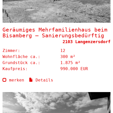
Geräumiges Mehrfamilienhaus beim
Bisamberg – Sanierungsbedürftig
2103 Langenzersdorf
Zimmer:
12
Wohnfläche ca.:
300 m²
Grund­stück ca.:
1.875 m²
Kaufpreis:
990.000 EUR
merken
Details