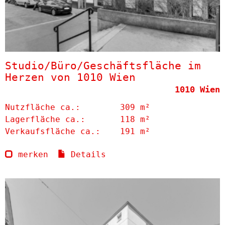
Studio/Büro/Geschäftsfläche im
Herzen von 1010 Wien
1010 Wien
Nutzfläche ca.:
309 m²
Lagerfläche ca.:
118 m²
Verkaufsfläche ca.:
191 m²
merken
Details