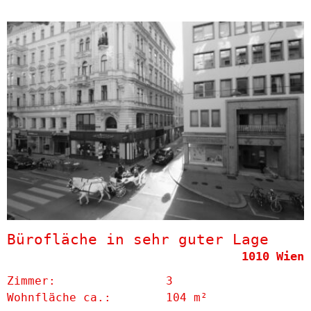
Bürofläche in sehr guter Lage
1010 Wien
Zimmer:
3
Wohnfläche ca.:
104 m²