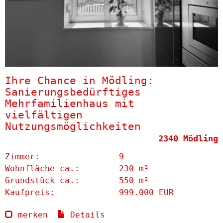
Ihre Chance in Mödling:
Sanierungsbedürftiges
Mehrfamilienhaus mit
vielfältigen
Nutzungsmöglichkeiten
2340 Mödling
Zimmer:
9
Wohnfläche ca.:
230 m²
Grund­stück ca.:
550 m²
Kaufpreis:
999.000 EUR
merken
Details