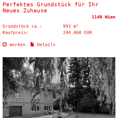
Perfektes Grundstück für Ihr
Neues Zuhause
1140 Wien
Grund­stück ca.:
993 m²
Kaufpreis:
244.460 EUR
merken
Details