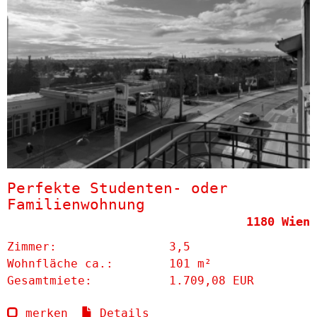
Perfekte Studenten- oder
Familienwohnung
1180 Wien
Zimmer:
3,5
Wohnfläche ca.:
101 m²
Gesamtmiete:
1.709,08 EUR
merken
Details