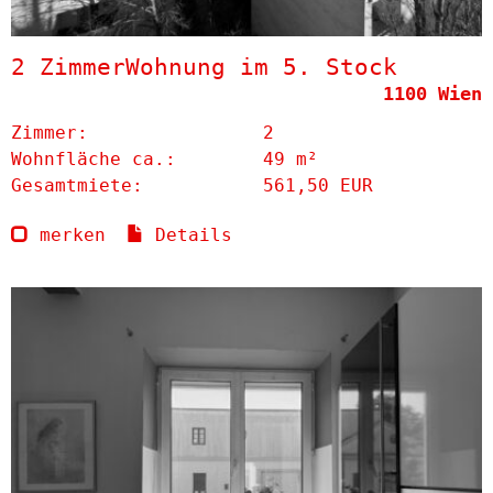
2 ZimmerWohnung im 5. Stock
1100 Wien
Zimmer:
2
Wohnfläche ca.:
49 m²
Gesamtmiete:
561,50 EUR
merken
Details