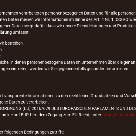
Unternehmen verarbeiteten personenbezogenen Daten und für alle persone
enen Daten meinen wir Informationen im Sinne des Art. 4 Nr. 1 DSGVO wie
gener Daten sorgt dafür, dass wir unsere Dienstleistungen und Produkte 
lärung umfasst:
wir betreiben
n
e
reiche, in denen personenbezogene Daten im Unternehmen über die genannt
ungen eintreten, werden wir Sie gegebenenfalls gesondert informieren.
n transparente Informationen zu den rechtlichen Grundsätzen und Vorsch
ene Daten zu verarbeiten.
ie VERORDNUNG (EU) 2016/679 DES EUROPÄISCHEN PARLAMENTS UND DES R
h online auf EUR-Lex, dem Zugang zum EU-Recht, unter
https://eur-lex.e
er folgenden Bedingungen zutrifft: