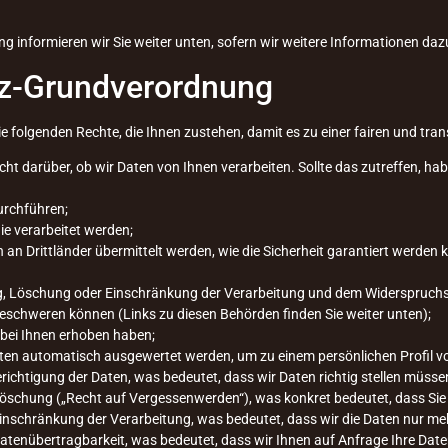
ng informieren wir Sie weiter unten, sofern wir weitere Informationen da
tz-Grundverordnung
ie folgenden Rechte, die Ihnen zustehen, damit es zu einer fairen und t
ht darüber, ob wir Daten von Ihnen verarbeiten. Sollte das zutreffen, ha
urchführen;
die verarbeitet werden;
 an Drittländer übermittelt werden, wie die Sicherheit garantiert werden 
g, Löschung oder Einschränkung der Verarbeitung und dem Widerspruchsr
beschweren können (Links zu diesen Behörden finden Sie weiter unten);
t bei Ihnen erhoben haben;
Daten automatisch ausgewertet werden, um zu einem persönlichen Profil v
ichtigung der Daten, was bedeutet, dass wir Daten richtig stellen müssen, 
Löschung („Recht auf Vergessenwerden“), was konkret bedeutet, dass Sie
inschränkung der Verarbeitung, was bedeutet, dass wir die Daten nur me
atenübertragbarkeit, was bedeutet, dass wir Ihnen auf Anfrage Ihre Dat