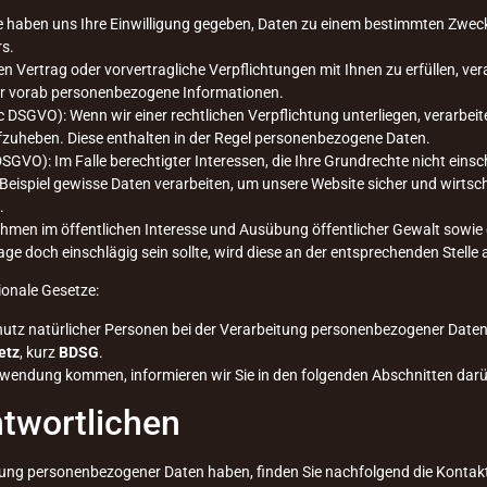
Sie haben uns Ihre Einwilligung gegeben, Daten zu einem bestimmten Zweck
rs.
en Vertrag oder vorvertragliche Verpflichtungen mit Ihnen zu erfüllen, ve
wir vorab personenbezogene Informationen.
. c DSGVO): Wenn wir einer rechtlichen Verpflichtung unterliegen, verarbeit
fzuheben. Diese enthalten in der Regel personenbezogene Daten.
f DSGVO): Im Falle berechtigter Interessen, die Ihre Grundrechte nicht ein
spiel gewisse Daten verarbeiten, um unsere Website sicher und wirtschaf
.
en im öffentlichen Interesse und Ausübung öffentlicher Gewalt sowie d
age doch einschlägig sein sollte, wird diese an der entsprechenden Stell
ionale Gesetze:
utz natürlicher Personen bei der Verarbeitung personenbezogener Daten
etz
, kurz
BDSG
.
Anwendung kommen, informieren wir Sie in den folgenden Abschnitten darü
twortlichen
tung personenbezogener Daten haben, finden Sie nachfolgend die Kontakt