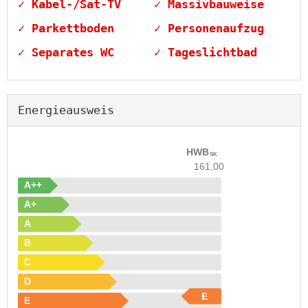
✓ Kabel-/Sat-TV
✓ Massivbauweise
✓ Parkettboden
✓ Personenaufzug
✓ Separates WC
✓ Tageslichtbad
Energieausweis
HWB
SK
161,00
A++
A+
A
B
C
D
E
E