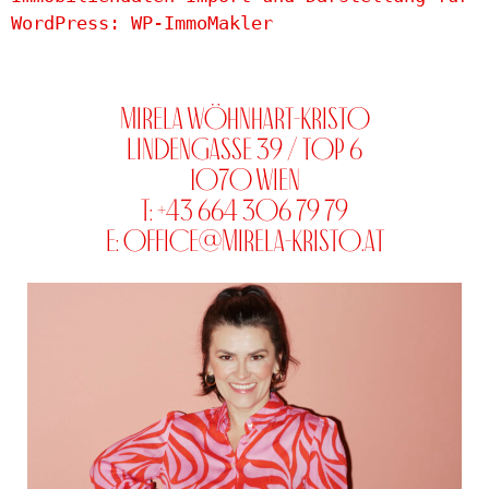
WordPress: WP-ImmoMakler
Mirela Wöhnhart-Kristo
Lindengasse 39 / Top 6
1070 Wien
T: +43 664 306 79 79
E:
office@mirela-kristo.at