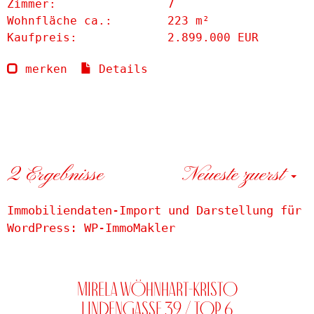
Zimmer:
7
Wohnfläche ca.:
223 m²
Kaufpreis:
2.899.000 EUR
merken
Details
2 Ergebnisse
Neueste zuerst
Immobiliendaten-Import und Darstellung für
WordPress: WP-ImmoMakler
Mirela Wöhnhart-Kristo
Lindengasse 39 / Top 6